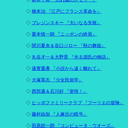
◇
橋本治
『江戸にフランス革命を』
◇
ブレジンスキー
『大いなる失敗』
◇
栗本慎一朗
『ニッポンの終焉』
◇
関川夏央＆
谷口ジロー
『秋の舞姫』
◇
丸谷才一＆
大野晋
『光る源氏の物語』
◇
蓮實重彥
『小説から遠く離れて』
◇
大塚英志
『少女民俗学』
◇
西部邁＆石川好
『覚悟！』
◇
ヒッポファミリークラブ
『フーリエの冒険』
◇
藤村由加
『人麻呂の暗号』
◇
田原総一朗
『コンピュータ・ウオーズ』