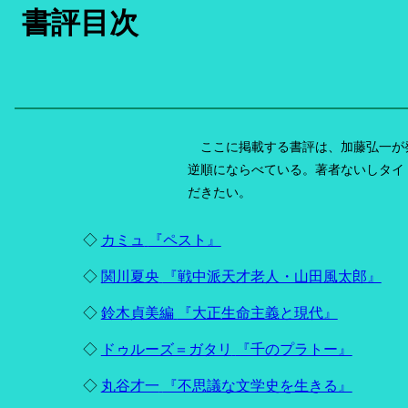
書評目次
ここに掲載する書評は、加藤弘一が
逆順にならべている。著者ないしタイ
だきたい。
◇
カミュ
『ペスト』
◇
関川夏央
『戦中派天才老人・山田風太郎』
◇
鈴木貞美編
『大正生命主義と現代』
◇
ドゥルーズ＝ガタリ
『千のプラトー』
◇
丸谷才一
『不思議な文学史を生きる』