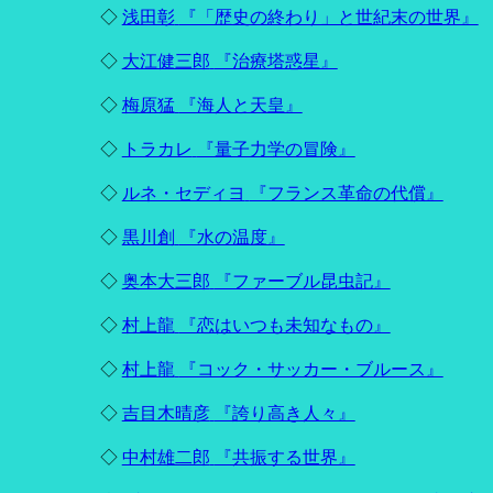
◇
浅田彰
『「歴史の終わり」と世紀末の世界』
◇
大江健三郎
『治療塔惑星』
◇
梅原猛
『海人と天皇』
◇
トラカレ
『量子力学の冒険』
◇
ルネ・セディヨ
『フランス革命の代償』
◇
黒川創
『水の温度』
◇
奥本大三郎
『ファーブル昆虫記』
◇
村上龍
『恋はいつも未知なもの』
◇
村上龍
『コック・サッカー・ブルース』
◇
吉目木晴彦
『誇り高き人々』
◇
中村雄二郎
『共振する世界』