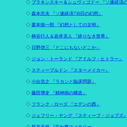
◇
ブラキンスキー＆
シュヴィゴドー
『ソ連経済
◇
森本忠夫
『ソ連経済730日の幻想』
◇
栗本慎一郎
『幻想としての文明』
◇
柄谷行人＆
岩井克人
『終りなき世界』
◇
日野啓三
『どこにもないどこか』
◇
ジョン・トーランド
『アドルフ・ヒトラー』
◇
スティープルドン
『スターメイカー』
◇
小出浩之
『ラカンと臨床問題』
◇
藤田博史
『精神病の構造』
◇
フランク・ローズ
『エデンの西』
◇
ジェフリー・ヤング
『スティーブ・ジョブズ
◇
新井千裕
『忘れ蝶のメモリー』