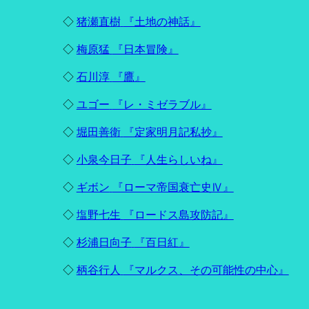
◇
猪瀬直樹
『土地の神話』
◇
梅原猛
『日本冒険』
◇
石川淳
『鷹』
◇
ユゴー
『レ・ミゼラブル』
◇
堀田善衛
『定家明月記私抄』
◇
小泉今日子
『人生らしいね』
◇
ギボン
『ローマ帝国衰亡史Ⅳ』
◇
塩野七生
『ロードス島攻防記』
◇
杉浦日向子
『百日紅』
◇
柄谷行人
『マルクス、その可能性の中心』